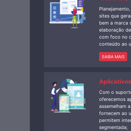
Planejamento,
sites que ger
bem a marca do
elaboração de
com foco no 
conteúdo ao u
SAIBA MAIS
Aplicativos
Com o suport
oferecemos ap
assemelham a
fornecem ao u
permitem inte
segmentada;