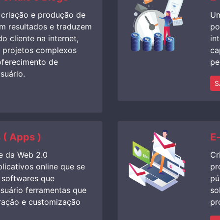
 criação e produção de
Um
am resultados e traduzem
po
 cliente na internet,
in
 projetos complexos
ca
oferecimento de
pe
suário.
S
 ( Apps )
E
e da Web 2.0
Cr
licativos online que se
pr
 softwares que
pú
suário ferramentas que
so
ração e customização
pr